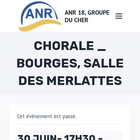
Aller
ANR 18, GROUPE
au
DU CHER
contenu
CHORALE _
BOURGES, SALLE
DES MERLATTES
Cet évènement est passé.
30 JUIN- 17H30
-