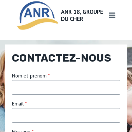
Aller
ANR 18, GROUPE
au
DU CHER
contenu
CONTACTEZ-NOUS
Nom et prénom
*
Email
*
Message
*