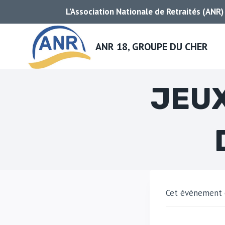
Aller
L’Association Nationale de Retraités (ANR)
au
contenu
ANR 18, GROUPE DU CHER
JEUX
Cet évènement e