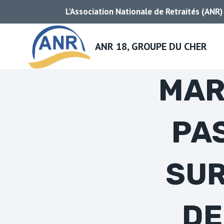
Aller
L’Association Nationale de Retraités (ANR)
au
contenu
ANR 18, GROUPE DU CHER
MAR
PA
SUR
DE