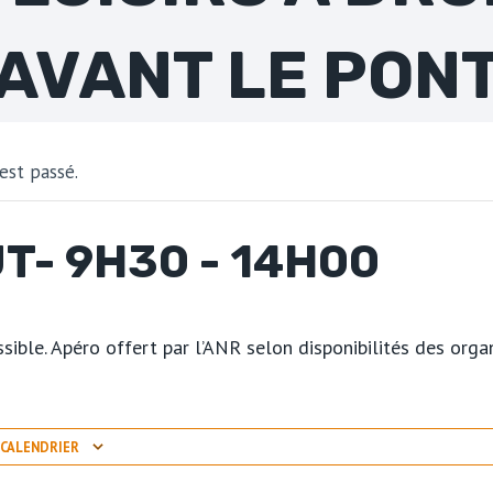
AVANT LE PON
st passé.
ÛT- 9H30
-
14H00
sible. Apéro offert par l’ANR selon disponibilités des organ
 CALENDRIER