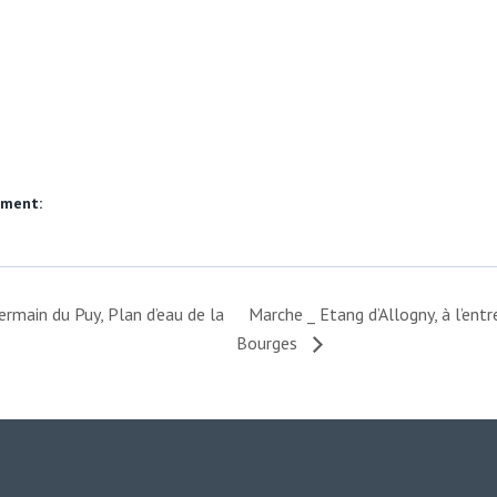
ement:
rmain du Puy, Plan d’eau de la
Marche _ Etang d’Allogny, à l’ent
Bourges